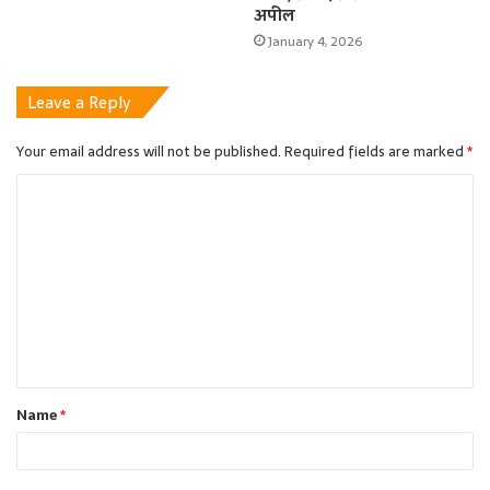
अपील
January 4, 2026
Leave a Reply
Your email address will not be published.
Required fields are marked
*
C
o
m
m
e
n
t
Name
*
*