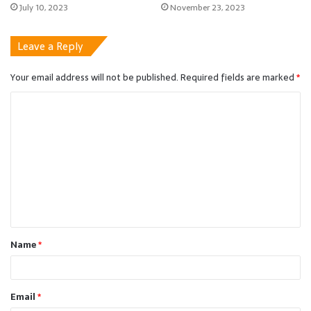
July 10, 2023
November 23, 2023
Leave a Reply
Your email address will not be published.
Required fields are marked
*
C
o
m
m
e
n
t
Name
*
*
Email
*