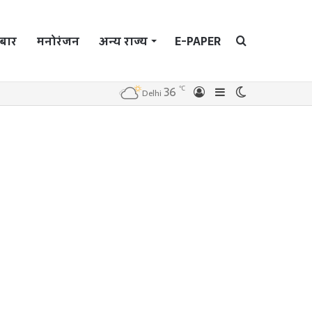
बार
मनोरंजन
अन्य राज्य
E-PAPER
Search
℃
36
Log
Sidebar
Switch
Delhi
In
skin
for