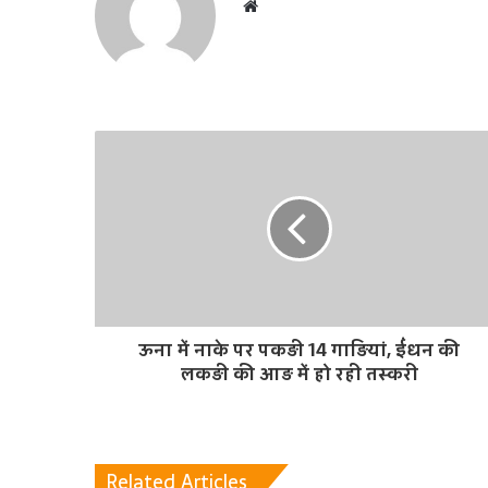
W
e
b
s
i
t
e
ऊना में नाके पर पकड़ी 14 गाड़ियां, ईंधन की
लकड़ी की आड़ में हो रही तस्करी
Related Articles