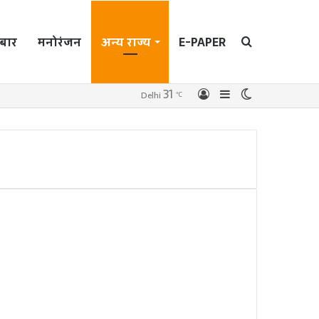
बार
मनोरंजन
अन्य राज्य
E-PAPER
Search
31
Log
Sidebar
Switch
Delhi
℃
In
skin
for