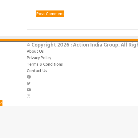
© Copyright 2026 : Action India Group. All Ri
About Us
Privacy Policy
Terms & Conditions
Contact Us
Facebook
Twitter
YouTube
Instagram
Back
to
top
button