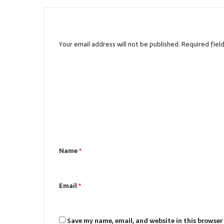
Leave a Reply
Your email address will not be published.
Required fiel
C
o
m
m
e
n
Name
*
t
*
Email
*
Save my name, email, and website in this browser