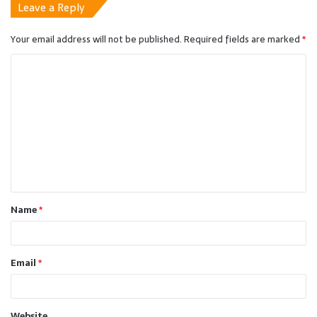
Leave a Reply
Your email address will not be published.
Required fields are marked
*
C
o
m
m
e
n
t
Name
*
*
Email
*
Website