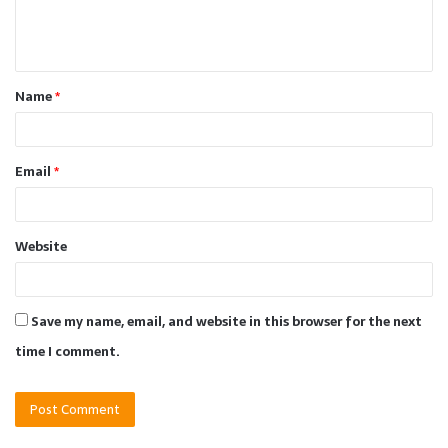
e
n
t
Name
*
*
Email
*
Website
Save my name, email, and website in this browser for the next
time I comment.