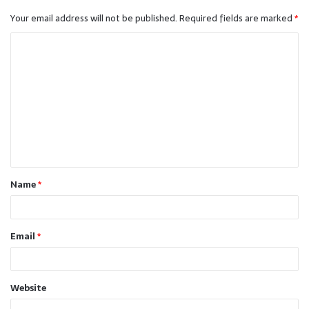
Your email address will not be published.
Required fields are marked
*
C
o
m
m
e
n
t
Name
*
*
Email
*
Website