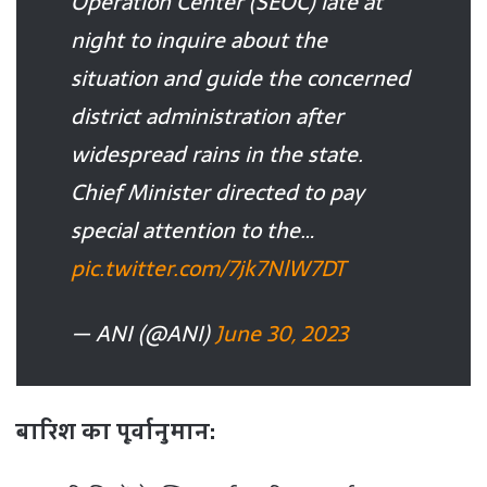
Operation Center (SEOC) late at
night to inquire about the
situation and guide the concerned
district administration after
widespread rains in the state.
Chief Minister directed to pay
special attention to the…
pic.twitter.com/7jk7NlW7DT
— ANI (@ANI)
June 30, 2023
बारिश का पूर्वानुमान: