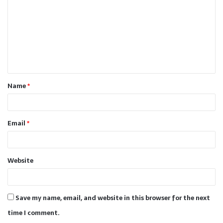
m
m
e
n
t
Name
*
*
Email
*
Website
Save my name, email, and website in this browser for the next
time I comment.