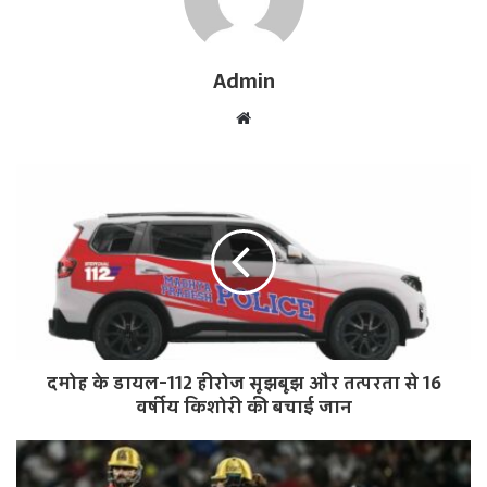
Admin
W
e
b
s
i
t
e
दमोह के डायल-112 हीरोज सूझबूझ और तत्परता से 16
वर्षीय किशोरी की बचाई जान