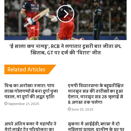
'ई साला कप नामडू', RCB ने लगातार दूसरी बार जीता IPL
खिताब, GT पर दर्ज की 'विराट' जीत
Related Articles
विश्व का अनोखा नजारा: पांच
एमपी विधानसभा के बहुप्रतीक्षित
लाख गोलगप्पों से बना दुर्गा पूजा
मानसून सत्र की तारीखों का हुआ
पंडाल, मां दुर्गा की अद्भुत मूर्ति!
ऐलान, मानसून सत्र 28 जुलाई से
8 अगस्त तक चलेगा
September 21, 2025
June 25, 2025
अपने अंतिम बजट में महापौर ने
सुकमा में आईईडी, ब्लास्ट में दो
मेट्रो लाईट ट्रेन परियोजना का
महिलाएं घायल, ग्रामीण के घर पर