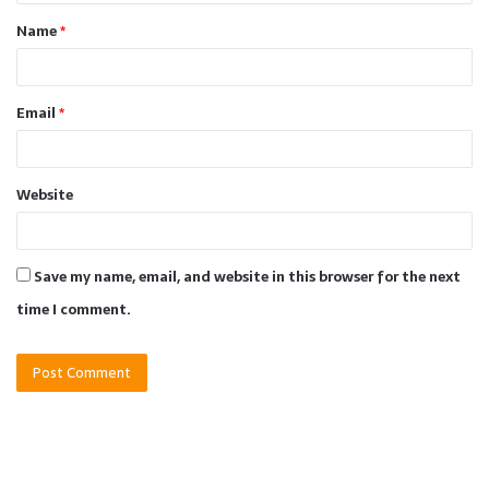
t
Name
*
*
Email
*
Website
Save my name, email, and website in this browser for the next
time I comment.