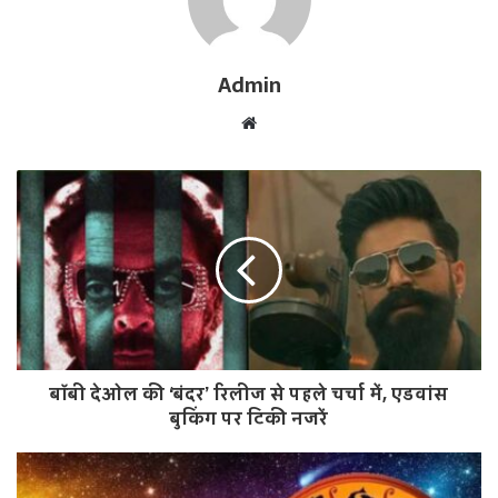
Admin
W
e
b
s
i
t
e
बॉबी देओल की ‘बंदर’ रिलीज से पहले चर्चा में, एडवांस
बुकिंग पर टिकी नजरें