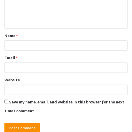
m
e
n
t
Name
*
*
Email
*
Website
Save my name, email, and website in this browser for the next
time I comment.