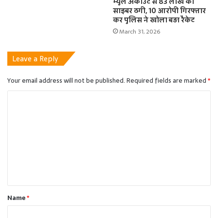
म्यूल अकाउंट से 83 लाख की
साइबर ठगी, 10 आरोपी गिरफ्तार
कर पुलिस ने खोला बड़ा रैकेट
March 31, 2026
Leave a Reply
Your email address will not be published.
Required fields are marked
*
C
o
m
m
e
n
t
Name
*
*