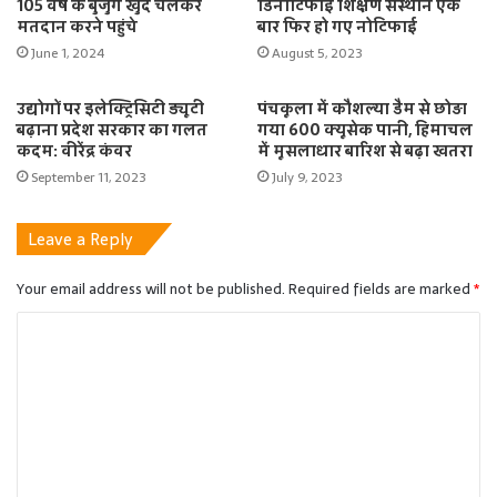
105 वर्ष के बुजुर्ग खुद चलकर
डिनोटिफाई शिक्षण संस्थान एक
मतदान करने पहुंचे
बार फिर हो गए नोटिफाई
June 1, 2024
August 5, 2023
उद्योगों पर इलेक्ट्रिसिटी ड्यूटी
पंचकूला में कौशल्या डैम से छोड़ा
बढ़ाना प्रदेश सरकार का गलत
गया 600 क्यूसेक पानी, हिमाचल
कदम: वीरेंद्र कंवर
में मूसलाधार बारिश से बढ़ा खतरा
September 11, 2023
July 9, 2023
Leave a Reply
Your email address will not be published.
Required fields are marked
*
C
o
m
m
e
n