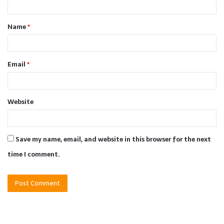
t
Name
*
*
Email
*
Website
Save my name, email, and website in this browser for the next
time I comment.