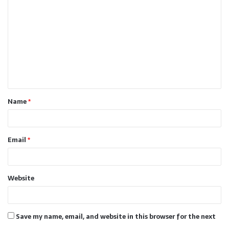
o
m
m
e
n
t
Name
*
*
Email
*
Website
Save my name, email, and website in this browser for the next