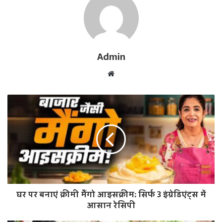
Admin
W
e
b
s
i
t
e
घर पर बनाएं क्रीमी मैंगो आइसक्रीम: सिर्फ 3 इंग्रेडिएंट्स में
आसान रेसिपी