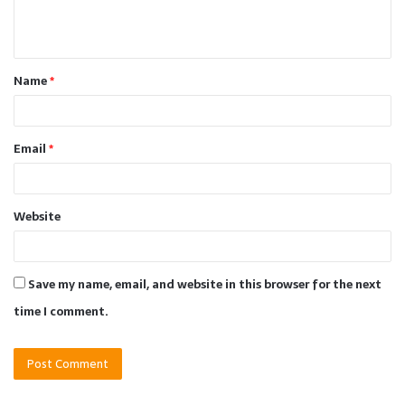
e
n
t
Name
*
*
Email
*
Website
Save my name, email, and website in this browser for the next
time I comment.