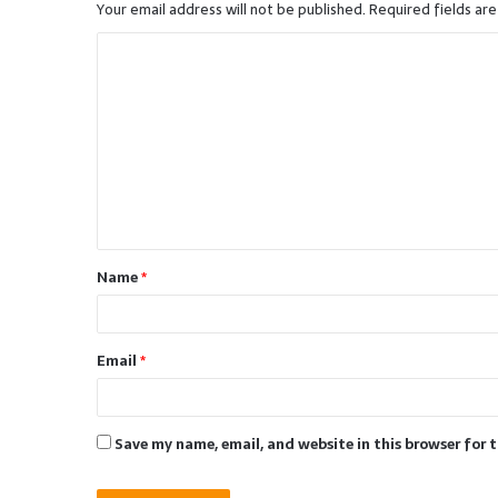
Your email address will not be published.
Required fields ar
C
o
m
m
e
n
t
Name
*
*
Email
*
Save my name, email, and website in this browser for 