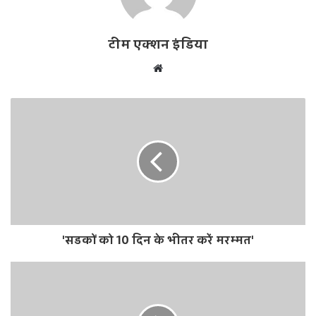
टीम एक्शन इंडिया
W
e
b
s
i
t
e
'सडकों को 10 दिन के भीतर करें मरम्मत'