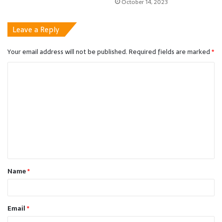
October 14, 2023
Leave a Reply
Your email address will not be published.
Required fields are marked
*
C
o
m
m
e
n
t
Name
*
*
Email
*