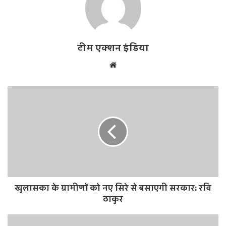
टीम एक्शन इंडिया
W
e
b
s
i
t
e
खुलासका के ग्रामीणों को नए सिरे से बसाएगी सरकार: रवि
ठाकुर