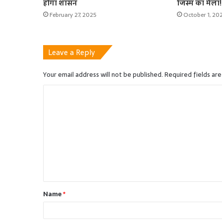
होगा शासन
जिस्म का मेला!
February 27, 2025
October 1, 20
Leave a Reply
Your email address will not be published.
Required fields ar
C
o
m
m
e
n
t
Name
*
*