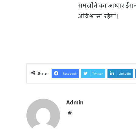
समझौते का आधार ईरान क
अविश्वास' रहेगा।
Share
Facebook
Twitter
LinkedIn
Admin
W
e
b
s