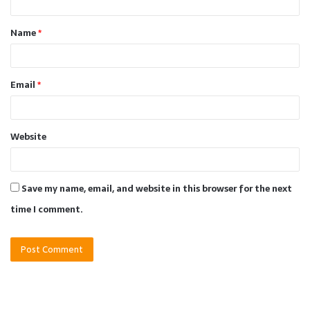
t
Name
*
*
Email
*
Website
Save my name, email, and website in this browser for the next
time I comment.