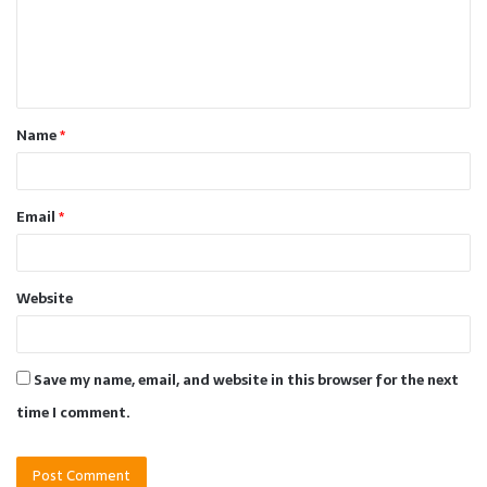
m
e
n
t
Name
*
*
Email
*
Website
Save my name, email, and website in this browser for the next
time I comment.