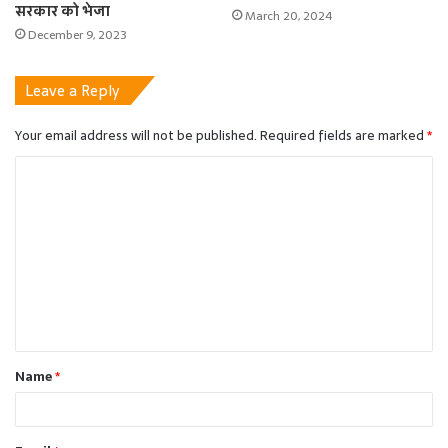
सरकार को भेजा
March 20, 2024
December 9, 2023
Leave a Reply
Your email address will not be published.
Required fields are marked
*
C
o
m
m
e
n
t
Name
*
*