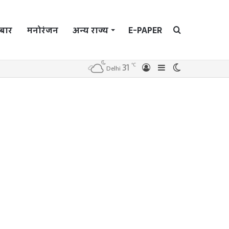
बार
मनोरंजन
अन्य राज्य
E-PAPER
Search
℃
31
Log
Sidebar
Switch
Delhi
In
skin
for